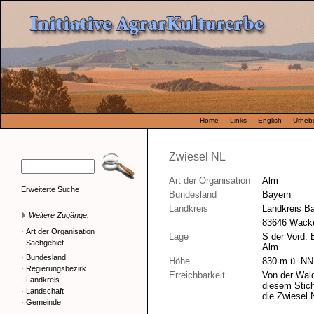
Home
Links
English
Urhebe
Zwiesel NL
Art der Organisation
Alm
Erweiterte Suche
Bundesland
Bayern
Landkreis
Landkreis B
Weitere Zugänge:
83646 Wack
·
Art der Organisation
Lage
S der Vord. 
·
Sachgebiet
Alm.
·
Bundesland
Höhe
830 m ü. NN
·
Regierungsbezirk
Erreichbarkeit
Von der Wald
·
Landkreis
diesem Stich
·
Landschaft
die Zwiesel 
·
Gemeinde