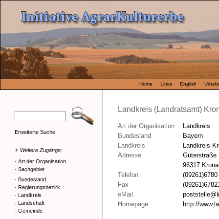
Home
Links
English
Urhebe
Landkreis (Landratsamt) Kro
Art der Organisation
Landkreis
Erweiterte Suche
Bundesland
Bayern
Landkreis
Landkreis K
Weitere Zugänge:
Adresse
Güterstraße
·
Art der Organisation
96317 Krona
·
Sachgebiet
Telefon
(09261)6780
·
Bundesland
Fax
(09261)6782
·
Regierungsbezirk
eMail
poststelle@l
·
Landkreis
·
Landschaft
Homepage
http://www.l
·
Gemeinde