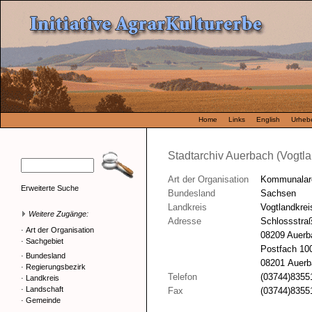
Home
Links
English
Urhebe
Stadtarchiv Auerbach (Vogtla
Art der Organisation
Kommunalar
Erweiterte Suche
Bundesland
Sachsen
Landkreis
Vogtlandkrei
Weitere Zugänge:
Adresse
Schlossstra
·
Art der Organisation
08209 Auerb
·
Sachgebiet
Postfach 10
·
Bundesland
08201 Auerb
·
Regierungsbezirk
Telefon
(03744)8355
·
Landkreis
·
Landschaft
Fax
(03744)8355
·
Gemeinde