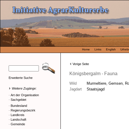
Home
Links
English
Urhebe
Vorige Seite
Königsbergalm - Fauna
Erweiterte Suche
Wild
Murmeltiere, Gemsen, Ro
Weitere Zugänge:
Jagdart
Staatsjagd
·
Art der Organisation
·
Sachgebiet
·
Bundesland
·
Regierungsbezirk
·
Landkreis
·
Landschaft
·
Gemeinde