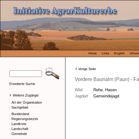
Home
Links
English
Urhebe
Vorige Seite
Vordere Baunalm (Paun) - F
Erweiterte Suche
Wild
Rehe, Hasen
Weitere Zugänge:
Jagdart
Gemeindejagd
·
Art der Organisation
·
Sachgebiet
·
Bundesland
·
Regierungsbezirk
·
Landkreis
·
Landschaft
·
Gemeinde