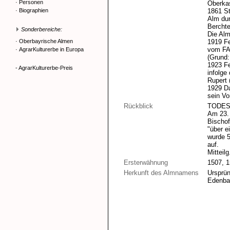
·
Personen
Oberka
·
Biographien
1861 St
Alm dur
Bercht
Sonderbereiche:
Die Alm
·
Oberbayrische Almen
1919 Fe
vom FA 
·
AgrarKulturerbe in Europa
(Grund:
1923 Fe
- AgrarKulturerbe-Preis
infolge
Rupert 
1929 Da
sein Vo
Rückblick
TODES
Am 23. 
Bischo
"über e
wurde 5
auf.
Mitteil
Ersterwähnung
1507, 1
Herkunft des Almnamens
Ursprün
Edenbac