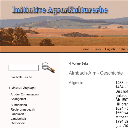
Home
Links
English
Urhebe
Vorige Seite
Almbach-Alm - Geschichte
Erweiterte Suche
Allgmein
1453 er
1454 - 
Weitere Zugänge:
Bischof
·
Art der Organisation
(Erbrech
·
Sachgebiet
Ab 1507
Hillibra
·
Bundesland
1624 - 
·
Regierungsbezirk
1669 wa
·
Landkreis
Mitbest
·
Landschaft
1794 Di
·
Gemeinde
(ca. 75