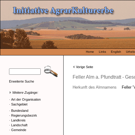
Home
Links
English
Urhebe
Vorige Seite
Feller Alm a. Pfundtratt - Ges
Erweiterte Suche
Herkunft des Almnamens
Feller 
Weitere Zugänge:
·
Art der Organisation
·
Sachgebiet
·
Bundesland
·
Regierungsbezirk
·
Landkreis
·
Landschaft
·
Gemeinde