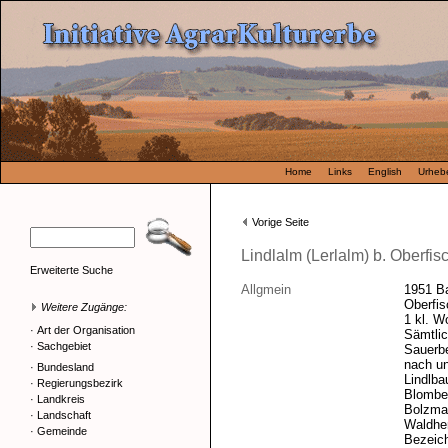
Home
Links
English
Urhebe
Vorige Seite
Lindlalm (Lerlalm) b. Oberfi
Erweiterte Suche
Allgmein
1951 Ba
Oberfi
Weitere Zugänge:
1 kl. W
·
Art der Organisation
Sämtlic
·
Sachgebiet
Sauerbe
nach un
·
Bundesland
Lindlba
·
Regierungsbezirk
Blomber
·
Landkreis
Bolzmac
·
Landschaft
Waldher
·
Gemeinde
Bezeich