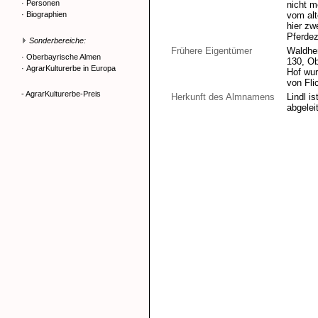
·
Personen
nicht m
·
Biographien
vom alt
hier zw
Pferdez
Sonderbereiche:
Frühere Eigentümer
Waldher
·
Oberbayrische Almen
130, Ob
·
AgrarKulturerbe in Europa
Hof wur
von Fli
- AgrarKulturerbe-Preis
Herkunft des Almnamens
Lindl i
abgeleit