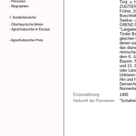
·
Personen
Tirol, u.
·
Biographien
ZUGTIE
Früher, 1
Boschhöfe
Sonderbereiche:
Seekar- 
·
Oberbayrische Almen
GRENZ-
"Langwie
·
AgrarKulturerbe in Europa
Tiroler B
gleichen 
- AgrarKulturerbe-Preis
denen sie
das dazw
römische
dem 6. J
Bayern. 
und 13. 
oder Länd
Unklaren.
Hin und H
Demarchu
Nonnenta
Ersterwähnung
1400
Herkunft der Flurnamen
"Schafre