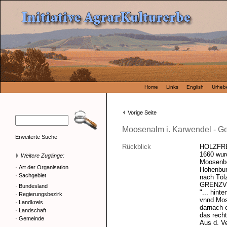
Home
Links
English
Urhebe
Vorige Seite
Moosenalm i. Karwendel - G
Erweiterte Suche
Rückblick
HOLZFR
1660 wur
Weitere Zugänge:
Moosenbe
·
Art der Organisation
Hohenbur
·
Sachgebiet
nach Töl
GRENZV
·
Bundesland
"... hint
·
Regierungsbezirk
vnnd Mos
·
Landkreis
darnach 
·
Landschaft
das recht
·
Gemeinde
Aus d. Ve