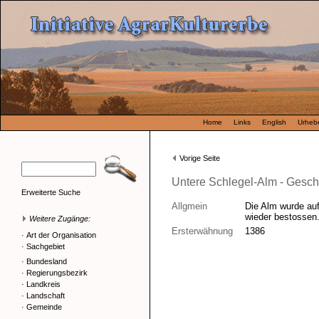
Home
Links
English
Urhebe
Vorige Seite
Untere Schlegel-Alm - Gesch
Erweiterte Suche
Allgmein
Die Alm wurde auf
wieder bestossen
Weitere Zugänge:
Ersterwähnung
1386
·
Art der Organisation
·
Sachgebiet
·
Bundesland
·
Regierungsbezirk
·
Landkreis
·
Landschaft
·
Gemeinde