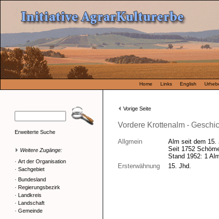
Home
Links
English
Urhebe
Vorige Seite
Vordere Krottenalm - Geschi
Erweiterte Suche
Allgmein
Alm seit dem 15. J
Seit 1752 Schöme
Weitere Zugänge:
Stand 1952: 1 Alm
·
Art der Organisation
Ersterwähnung
15. Jhd.
·
Sachgebiet
·
Bundesland
·
Regierungsbezirk
·
Landkreis
·
Landschaft
·
Gemeinde