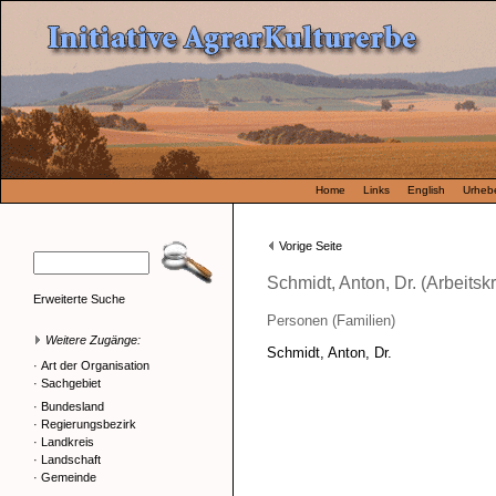
Home
Links
English
Urhebe
Vorige Seite
Schmidt, Anton, Dr. (Arbeitsk
Erweiterte Suche
Personen (Familien)
Weitere Zugänge:
Schmidt, Anton, Dr.
·
Art der Organisation
·
Sachgebiet
·
Bundesland
·
Regierungsbezirk
·
Landkreis
·
Landschaft
·
Gemeinde