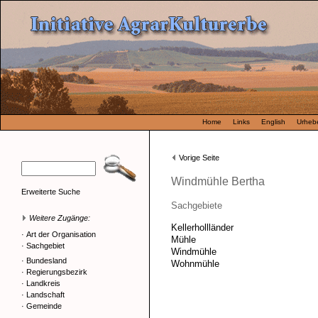
Home
Links
English
Urhebe
Vorige Seite
Windmühle Bertha
Erweiterte Suche
Sachgebiete
Weitere Zugänge:
Kellerhollländer
·
Art der Organisation
Mühle
·
Sachgebiet
Windmühle
·
Bundesland
Wohnmühle
·
Regierungsbezirk
·
Landkreis
·
Landschaft
·
Gemeinde