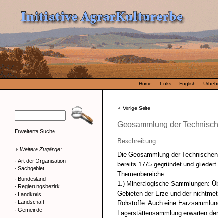
Home
Links
English
Urhebe
Vorige Seite
Geosammlung der Technische
Erweiterte Suche
Beschreibung
Weitere Zugänge:
Die Geosammlung der Technischen U
·
Art der Organisation
bereits 1775 gegründet und gliedert 
·
Sachgebiet
Themenbereiche:
·
Bundesland
1.) Mineralogische Sammlungen: Ü
·
Regierungsbezirk
Gebieten der Erze und der nichtmet
·
Landkreis
·
Landschaft
Rohstoffe. Auch eine Harzsammlun
·
Gemeinde
Lagerstättensammlung erwarten de