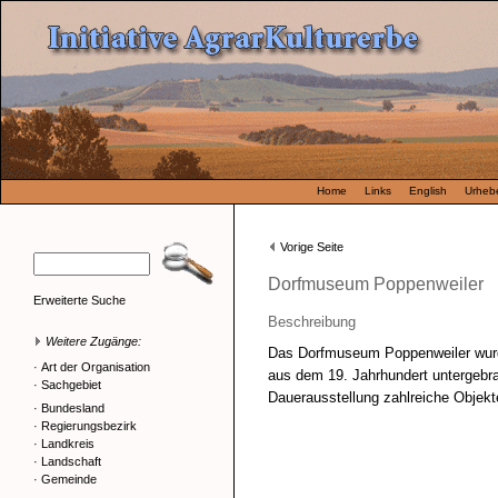
Home
Links
English
Urhebe
Vorige Seite
Dorfmuseum Poppenweiler
Erweiterte Suche
Beschreibung
Weitere Zugänge:
Das Dorfmuseum Poppenweiler wur
·
Art der Organisation
aus dem 19. Jahrhundert untergebra
·
Sachgebiet
Dauerausstellung zahlreiche Objekt
·
Bundesland
·
Regierungsbezirk
·
Landkreis
·
Landschaft
·
Gemeinde