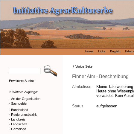
Home
Links
English
Urhebe
Vorige Seite
Finner Alm - Beschreibung
Erweiterte Suche
Almkulisse
Kleine Talerweiterun
Heute ohne Wiesenpla
Weitere Zugänge:
verwaldet. Kein Ausbl
·
Art der Organisation
·
Sachgebiet
Status
aufgelassen
·
Bundesland
·
Regierungsbezirk
·
Landkreis
·
Landschaft
·
Gemeinde