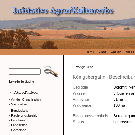
Home
Links
English
Urhebe
Vorige Seite
Königsbergalm - Beschreibu
Erweiterte Suche
Geologie
Dolomit. Ve
Weitere Zugänge:
Wasser
3 Quellen an
Almlichte
31 ha
·
Art der Organisation
·
Sachgebiet
Waldweide
133 ha
·
Bundesland
·
Regierungsbezirk
Eigentumsverhältnis
Berechtigun
·
Landkreis
Status
bestossen
·
Landschaft
·
Gemeinde