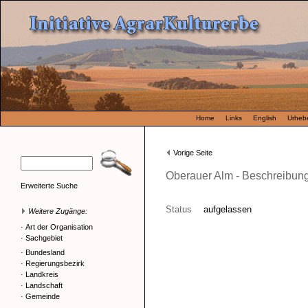
Home
Links
English
Urhebe
Vorige Seite
Oberauer Alm - Beschreibun
Erweiterte Suche
Status
aufgelassen
Weitere Zugänge:
·
Art der Organisation
·
Sachgebiet
·
Bundesland
·
Regierungsbezirk
·
Landkreis
·
Landschaft
·
Gemeinde