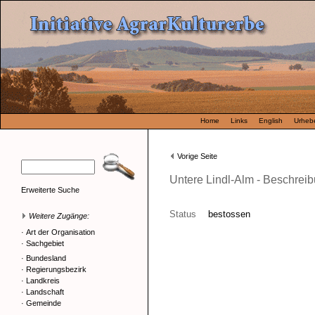
Home
Links
English
Urhebe
Vorige Seite
Untere Lindl-Alm - Beschrei
Erweiterte Suche
Status
bestossen
Weitere Zugänge:
·
Art der Organisation
·
Sachgebiet
·
Bundesland
·
Regierungsbezirk
·
Landkreis
·
Landschaft
·
Gemeinde