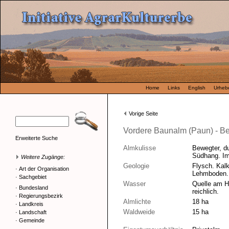
Home
Links
English
Urhebe
Vorige Seite
Vordere Baunalm (Paun) - B
Erweiterte Suche
Almkulisse
Bewegter, d
Südhang. Im
Weitere Zugänge:
Geologie
Flysch. Kalk
·
Art der Organisation
Lehmboden.
·
Sachgebiet
Wasser
Quelle am H
·
Bundesland
reichlich.
·
Regierungsbezirk
Almlichte
18 ha
·
Landkreis
Waldweide
15 ha
·
Landschaft
·
Gemeinde