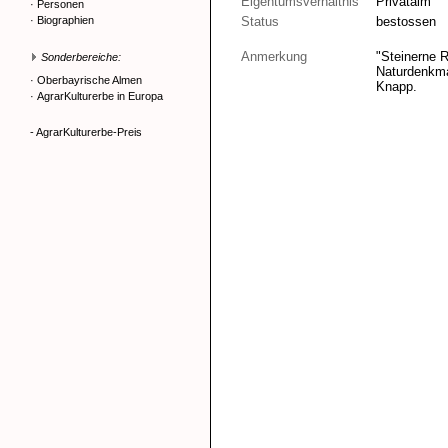
Eigentumsverhältnis
Privatalm
·
Personen
·
Biographien
Status
bestossen
Anmerkung
"Steinerne R
Sonderbereiche:
Naturdenkmal
·
Oberbayrische Almen
Knapp.
·
AgrarKulturerbe in Europa
- AgrarKulturerbe-Preis