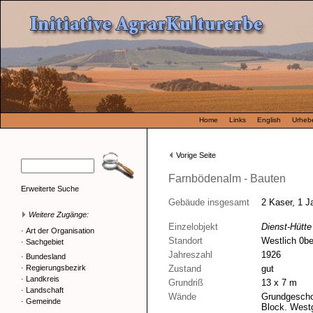
Home
Links
English
Urhebe
Vorige Seite
Farnbödenalm - Bauten
Erweiterte Suche
Gebäude insgesamt
2 Kaser, 1 J
Weitere Zugänge:
Einzelobjekt
Dienst-Hütte
·
Art der Organisation
Standort
Westlich 0be
·
Sachgebiet
Jahreszahl
1926
·
Bundesland
·
Regierungsbezirk
Zustand
gut
·
Landkreis
Grundriß
13 x 7 m
·
Landschaft
Wände
Grundgescho
·
Gemeinde
Block. Westg