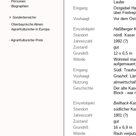
·
Personen
Laube
·
Biographien
Eingang
Ostgiebel Ha
über Freitre
Sonderbereiche:
Vouhaagl
Vor dem Ostg
·
Oberbayrische Almen
Einzelobjekt
Haßlberger 
·
AgrarKulturerbe in Europa
Standort
nördl. Kaser
- AgrarKulturerbe-Preis
Jahreszahl
1992 (?)
Zustand
gut
Grundriß
12 x 6,5 m
Wände
Wohnteil mas
aufgemauert, 
Eingang
Südl. Traufse
Vouhaagl
Grashof. Län
Nutzung
almwirtschaf
Geschichte
Der alte Kas
Block - war m
Einzelobjekt
Beilhack-Ka
Standort
südlicher Ka
Jahreszahl
1801 (?)
Zustand
gut
Grundriß
16 x 6,9 m
Wände
Rauh verputz