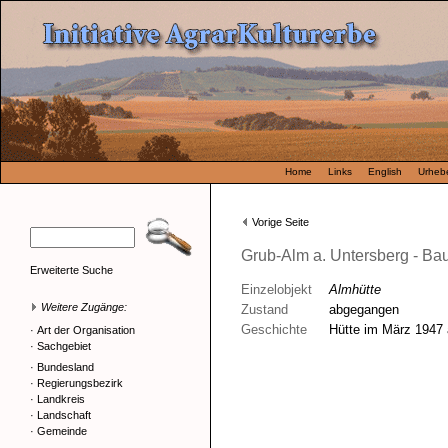
Home
Links
English
Urhebe
Vorige Seite
Grub-Alm a. Untersberg - Ba
Erweiterte Suche
Einzelobjekt
Almhütte
Weitere Zugänge:
Zustand
abgegangen
Geschichte
Hütte im März 1947 
·
Art der Organisation
·
Sachgebiet
·
Bundesland
·
Regierungsbezirk
·
Landkreis
·
Landschaft
·
Gemeinde