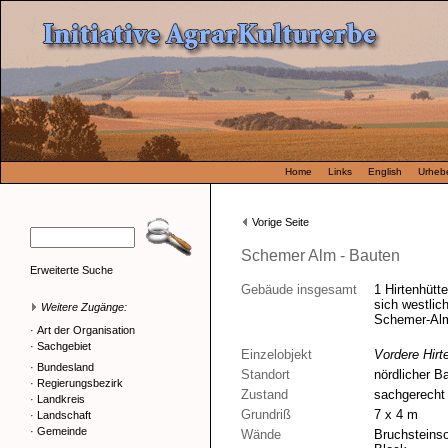
Home
Links
English
Urhebe
Vorige Seite
Schemer Alm - Bauten
Erweiterte Suche
Gebäude insgesamt
1 Hirtenhütt
sich westlic
Weitere Zugänge:
Schemer-Al
·
Art der Organisation
·
Sachgebiet
Einzelobjekt
Vordere Hirt
·
Bundesland
Standort
nördlicher B
·
Regierungsbezirk
Zustand
sachgerecht 
·
Landkreis
Grundriß
7 x 4 m
·
Landschaft
·
Gemeinde
Wände
Bruchsteinsoc