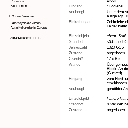
Block
·
Personen
·
Biographien
Eingang
Südgiebel
Vouhaagl
Unter dem sü
ausgelegt. Tr
Sonderbereiche:
Einkerbungen
Zahlreiche a
·
Oberbayrische Almen
Leider kaum
·
AgrarKulturerbe in Europa
Einzelobjekt
ehem. Stall
- AgrarKulturerbe-Preis
Standort
südliche Hüt
Jahreszahl
1820 GSS
Zustand
abgerissen
Grundriß
17 x 6 m
Wände
Über gemauer
Block. An der
(Guckerl).
Eingang
vom Nord- un
erschlossen
Vouhaagl
gemähter An
Einzelobjekt
Hintere Hütt
Standort
hinter den h
Zustand
abgerissen