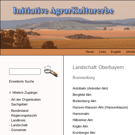
Home
Links
English
Urhebe
Landschaft: Oberbayern
Brannenburg
Erweiterte Suche
Antrittalm (Antretter Alm)
Weitere Zugänge:
Bergfeld-Alm
·
Art der Organisation
Breitenberg-Alm
·
Sachgebiet
Hansen-Klausen-Alm (Hansenklause)
·
Bundesland
Hansenalm
·
Regierungsbezirk
Hillsteiner Alm
·
Landkreis
·
Landschaft
Kogler Alm
·
Gemeinde
Kronberger Alm