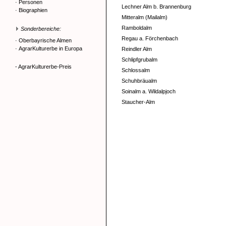
·
Personen
Lechner Alm b. Brannenburg
·
Biographien
Mitteralm (Mailalm)
Ramboldalm
Sonderbereiche:
Regau a. Förchenbach
·
Oberbayrische Almen
·
AgrarKulturerbe in Europa
Reindler Alm
Schlipfgrubalm
- AgrarKulturerbe-Preis
Schlossalm
Schuhbräualm
Soinalm a. Wildalpjoch
Staucher-Alm