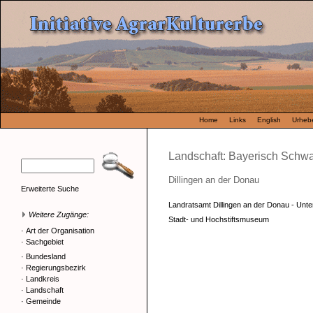
Home
Links
English
Urhebe
Landschaft: Bayerisch Schw
Dillingen an der Donau
Erweiterte Suche
Landratsamt Dillingen an der Donau - Un
Weitere Zugänge:
Stadt- und Hochstiftsmuseum
·
Art der Organisation
·
Sachgebiet
·
Bundesland
·
Regierungsbezirk
·
Landkreis
·
Landschaft
·
Gemeinde