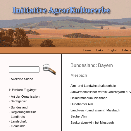
Home
Links
English
Urhebe
Bundesland: Bayern
Miesbach
Erweiterte Suche
Alm- und Landwirtschaftsschule
Weitere Zugänge:
Almwirtschaftlicher Verein Oberbayern e. 
·
Art der Organisation
Heimatmuseum Miesbach
·
Sachgebiet
Hundhamer Alm
·
Bundesland
Landkreis (Landratsamt) Miesbach
·
Regierungsbezirk
Sacher Alm
·
Landkreis
·
Landschaft
Sackgraben-Alm bei Miesbach
·
Gemeinde