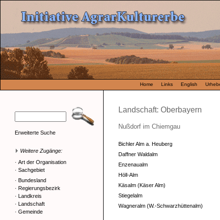
Home
Links
English
Urhebe
Landschaft: Oberbayern
Nußdorf im Chiemgau
Erweiterte Suche
Bichler Alm a. Heuberg
Weitere Zugänge:
Daffner Waldalm
·
Art der Organisation
Enzenaualm
·
Sachgebiet
Höll-Alm
·
Bundesland
Käsalm (Käser Alm)
·
Regierungsbezirk
Stiegelalm
·
Landkreis
·
Landschaft
Wagneralm (W.-Schwarzhüttenalm)
·
Gemeinde