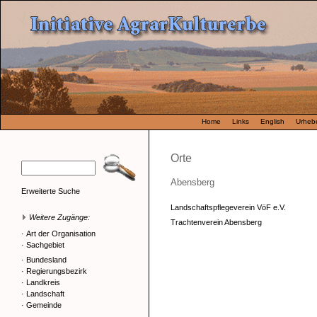
Home
Links
English
Urhebe
Orte
Abensberg
Erweiterte Suche
Landschaftspflegeverein VöF e.V.
Weitere Zugänge:
Trachtenverein Abensberg
·
Art der Organisation
·
Sachgebiet
·
Bundesland
·
Regierungsbezirk
·
Landkreis
·
Landschaft
·
Gemeinde