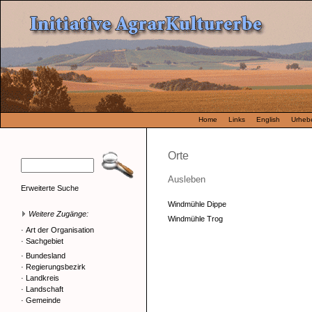
Home
Links
English
Urhebe
Orte
Ausleben
Erweiterte Suche
Windmühle Dippe
Weitere Zugänge:
Windmühle Trog
·
Art der Organisation
·
Sachgebiet
·
Bundesland
·
Regierungsbezirk
·
Landkreis
·
Landschaft
·
Gemeinde