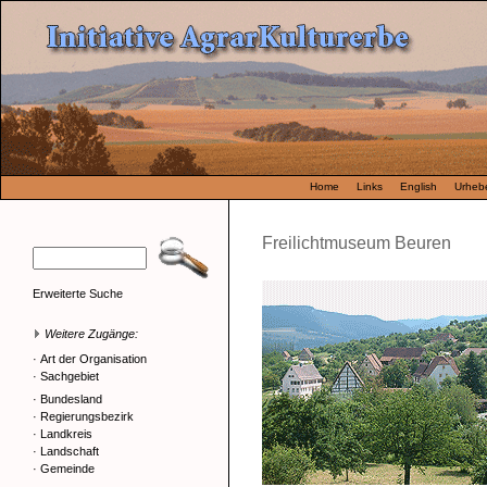
Home
Links
English
Urhebe
Freilichtmuseum Beuren
Erweiterte Suche
Weitere Zugänge:
·
Art der Organisation
·
Sachgebiet
·
Bundesland
·
Regierungsbezirk
·
Landkreis
·
Landschaft
·
Gemeinde