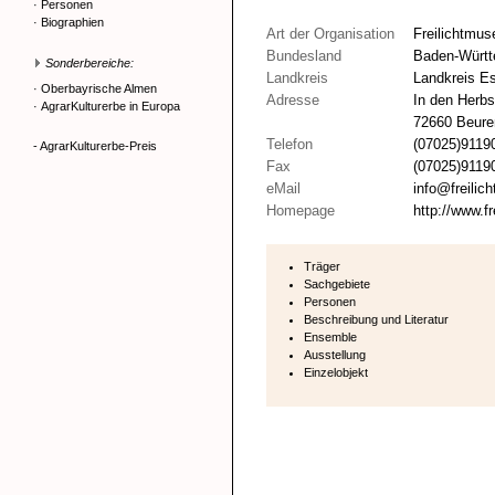
·
Personen
·
Biographien
Art der Organisation
Freilichtmu
Bundesland
Baden-Würt
Sonderbereiche:
Landkreis
Landkreis Es
·
Oberbayrische Almen
Adresse
In den Herb
·
AgrarKulturerbe in Europa
72660 Beure
Telefon
(07025)9119
- AgrarKulturerbe-Preis
Fax
(07025)9119
eMail
info@freili
Homepage
http://www.f
Träger
Sachgebiete
Personen
Beschreibung und Literatur
Ensemble
Ausstellung
Einzelobjekt