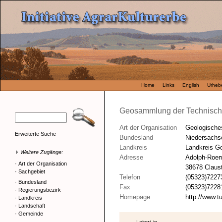
Home
Links
English
Urhebe
Geosammlung der Technische
Art der Organisation
Geologisch
Erweiterte Suche
Bundesland
Niedersachs
Landkreis
Landkreis Go
Weitere Zugänge:
Adresse
Adolph-Roem
·
Art der Organisation
38678 Claust
·
Sachgebiet
Telefon
(05323)7227
·
Bundesland
Fax
(05323)7228
·
Regierungsbezirk
Homepage
http://www.t
·
Landkreis
·
Landschaft
·
Gemeinde