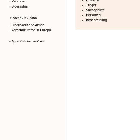
Leiter/-in
·
Personen
Träger
·
Biographien
Sachgebiete
Personen
Sonderbereiche:
Beschreibung
·
Oberbayrische Almen
·
AgrarKulturerbe in Europa
- AgrarKulturerbe-Preis