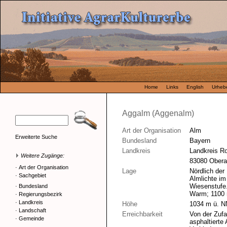
Home
Links
English
Urhebe
Aggalm (Aggenalm)
Art der Organisation
Alm
Erweiterte Suche
Bundesland
Bayern
Landkreis
Landkreis R
Weitere Zugänge:
83080 Oberau
·
Art der Organisation
Lage
Nördlich der
·
Sachgebiet
Almlichte im
Wiesenstufe
·
Bundesland
Warm; 1100
·
Regierungsbezirk
·
Landkreis
Höhe
1034 m ü. N
·
Landschaft
Erreichbarkeit
Von der Zuf
·
Gemeinde
asphaltierte