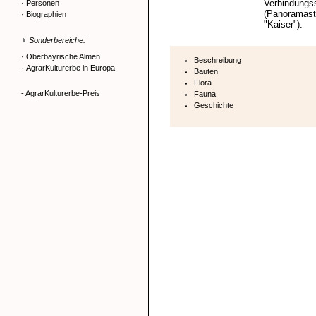
Verbindungs
·
Personen
(Panoramastr
·
Biographien
"Kaiser").
Sonderbereiche:
·
Oberbayrische Almen
Beschreibung
·
AgrarKulturerbe in Europa
Bauten
Flora
- AgrarKulturerbe-Preis
Fauna
Geschichte