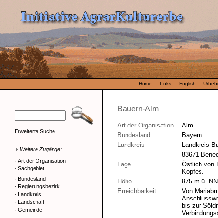
Home
Links
English
Urhebe
Bauern-Alm
Art der Organisation
Alm
Erweiterte Suche
Bundesland
Bayern
Landkreis
Landkreis B
Weitere Zugänge:
83671 Bened
·
Art der Organisation
Lage
Östlich von
·
Sachgebiet
Kopfes.
·
Bundesland
Höhe
975 m ü. NN
·
Regierungsbezirk
Erreichbarkeit
Von Mariabru
·
Landkreis
Anschlusswe
·
Landschaft
bis zur Söld
·
Gemeinde
Verbindungss