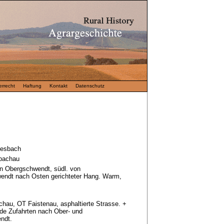
rrecht
Haftung
Kontakt
Datenschutz
iesbach
bachau
on Obergschwendt, südl. von
wendt nach Osten gerichteter Hang. Warm,
hau, OT Faistenau, asphaltierte Strasse. +
de Zufahrten nach Ober- und
ndt.