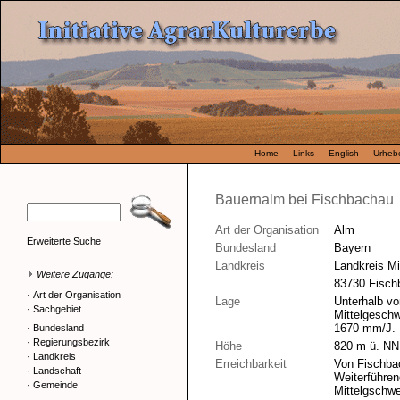
Home
Links
English
Urhebe
Bauernalm bei Fischbachau
Art der Organisation
Alm
Erweiterte Suche
Bundesland
Bayern
Landkreis
Landkreis M
Weitere Zugänge:
83730 Fisch
·
Art der Organisation
Lage
Unterhalb v
·
Sachgebiet
Mittelgesch
1670 mm/J.
·
Bundesland
·
Regierungsbezirk
Höhe
820 m ü. NN
·
Landkreis
Erreichbarkeit
Von Fischbac
·
Landschaft
Weiterführen
·
Gemeinde
Mittelgschwe