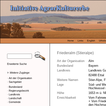
Home
Links
English
Urhebe
Friederalm (Stieralpe)
Art der Organisation
Alm
Erweiterte Suche
Bundesland
Bayern
Landkreis
Landkreis G
Weitere Zugänge:
82488 Ettal
·
Art der Organisation
Weitere Namen
Stier-Alpe, F
·
Sachgebiet
Lage
Süd- und Wes
·
Bundesland
Hochkessel s
·
Regierungsbezirk
Höhe
1653 m ü. N
·
Landkreis
Erreichbarkeit
Vom Fahrweg
·
Landschaft
+ Vom Friede
·
Gemeinde
den Hochmat