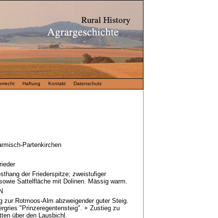
rrecht
Haftung
Kontakt
Datenschutz
armisch-Partenkirchen
rieder
thang der Friederspitze; zweistufiger
owie Sattelfläche mit Dolinen. Mässig warm.
N
 zur Rotmoos-Alm abzweigender guter Steig.
rgries "Prinzeregentensteig". + Zustieg zu
ten über den Lausbichl.