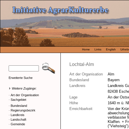
Home
Links
English
Urhebe
Lochtal-Alm
Art der Organisation
Alm
Erweiterte Suche
Bundesland
Bayern
Landkreis
Landkreis G
Weitere Zugänge:
82438 Esche
·
Art der Organisation
Lage
An der Ostse
·
Sachgebiet
Höhe
1640 m ü. N
·
Bundesland
Erreichbarkeit
Von der Krün
·
Regierungsbezirk
abwechslungs
·
Landkreis
verblasster 
·
Landschaft
Klaffen. + F
·
Gemeinde
("Viehsteig")