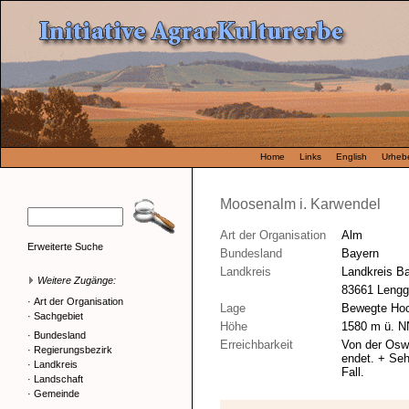
Home
Links
English
Urhebe
Moosenalm i. Karwendel
Art der Organisation
Alm
Erweiterte Suche
Bundesland
Bayern
Landkreis
Landkreis B
Weitere Zugänge:
83661 Lengg
·
Art der Organisation
Lage
Bewegte Hoc
·
Sachgebiet
Höhe
1580 m ü. N
·
Bundesland
Erreichbarkeit
Von der Osw
·
Regierungsbezirk
endet. + Seh
·
Landkreis
Fall.
·
Landschaft
·
Gemeinde