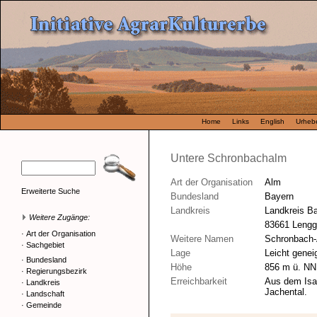
Home
Links
English
Urhebe
Untere Schronbachalm
Art der Organisation
Alm
Erweiterte Suche
Bundesland
Bayern
Landkreis
Landkreis B
Weitere Zugänge:
83661 Lengg
·
Art der Organisation
Weitere Namen
Schronbach
·
Sachgebiet
Lage
Leicht gene
·
Bundesland
Höhe
856 m ü. NN
·
Regierungsbezirk
Erreichbarkeit
Aus dem Isar
·
Landkreis
Jachental.
·
Landschaft
·
Gemeinde