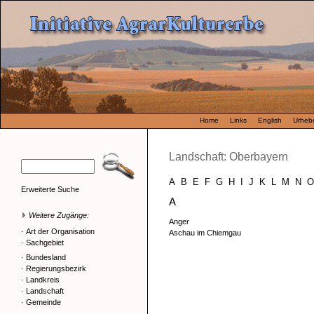
Home
Links
English
Urhebe
Landschaft: Oberbayern
A
B
E
F
G
H
I
J
K
L
M
N
O
Erweiterte Suche
A
Weitere Zugänge:
Anger
·
Art der Organisation
Aschau im Chiemgau
·
Sachgebiet
·
Bundesland
·
Regierungsbezirk
·
Landkreis
·
Landschaft
·
Gemeinde